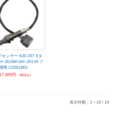
/Fセンサー AJ0-207 Xタ
−J51WA GH−J51YA フ
用 C2S51801
17,300円
（税込み）
表示件数：1～19 / 19