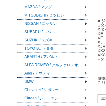
MAZDA / マツダ
MITSUBISHI / ミツビシ
■ 
NISSAN / ニッサン
Sタ
Xタ
SUBARU / スバル
XE
XF
SUZUKI / スズキ
XJ
XJR
TOYOTA / トヨタ
XK
XK
ABARTH / アバルト
Fタ
ALFA ROMEO / アルファロメオ
Audi / アウディ
6R8
BMW
C /
Chevrolet / シボレー
Citroen / シトロエン