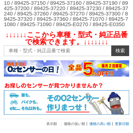
10 / 89425-37150 / 89425-37160 / 89425-37190 / 89
425-37200 / 89425-37220 / 89425-37230 / 89425-37
240 / 89425-37260 / 89425-37270 / 89425-37300 / 8
9425-37320 / 89425-37360 / 89425-71070 / 89425-7
1080 / 89425-71090 / 89425-E0270 / 89425-E0350
↓↓↓↓↓↓ここから車種・型式・純正品番
で検索できます。↓↓↓↓↓↓↓
検索
表示順 :
価格の低い順
価格の高い順
更新日順