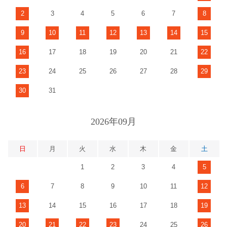
2
3
4
5
6
7
8
9
10
11
12
13
14
15
16
17
18
19
20
21
22
23
24
25
26
27
28
29
30
31
2026年09月
日
月
火
水
木
金
土
1
2
3
4
5
6
7
8
9
10
11
12
13
14
15
16
17
18
19
20
21
22
23
24
25
26