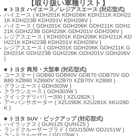
【取り扱い車種リスト】
■ トヨタ ハイエース／レジアスエース (対応型式)
ハイエース ( KDH201K KDH206K KDH211K KDH22
1K KDH223B KDH201V KDH206V )
ハイエース ( GDH201K GDH206K GDH211K GDH2
21K GDH223B GDH226K GDH201V GDH206V )
レジアスエース ( KDH201K KDH206K KDH211K KD
H221K KDH223B KDH201V KDH206V )
レジアスエース ( GDH201K GDH206K GDH211K G
DH221K GDH223B GDH226K GDH201V GDH206V
)
■ トヨタ 商用・大型車 (対応型式)
コースター ( GDB60 GDB60V GDB70 GDB70V GD
B80 XZB60 XZB60V XZB70 XZB70V XZB80 )
グランエース ( GDH303W )
クラウンエース ( GDH303W )
クイックデリバリー200 ( XZU282K )
アーバンサポーター ( XZU280K XZU281K XKU280
K )
■ トヨタ SUV・ピックアップ (対応型式)
ハイラックス ( GUN125 QUN125 )
ランドクルーザープラド ( GDJ150W GDJ151W )
ランドクルーザー ( GDJ76W )