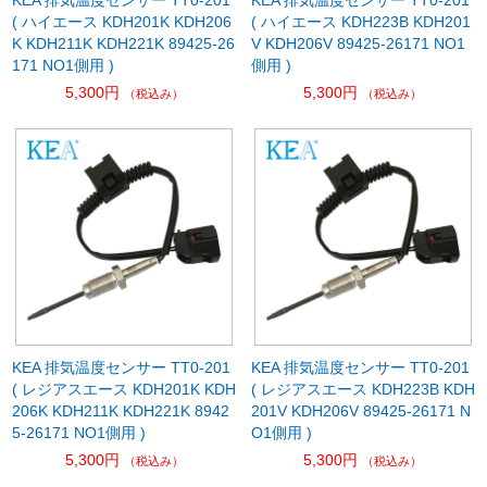
( ハイエース KDH201K KDH206
( ハイエース KDH223B KDH201
K KDH211K KDH221K 89425-26
V KDH206V 89425-26171 NO1
171 NO1側用 )
側用 )
5,300円
5,300円
（税込み）
（税込み）
KEA 排気温度センサー TT0-201
KEA 排気温度センサー TT0-201
( レジアスエース KDH201K KDH
( レジアスエース KDH223B KDH
206K KDH211K KDH221K 8942
201V KDH206V 89425-26171 N
5-26171 NO1側用 )
O1側用 )
5,300円
5,300円
（税込み）
（税込み）