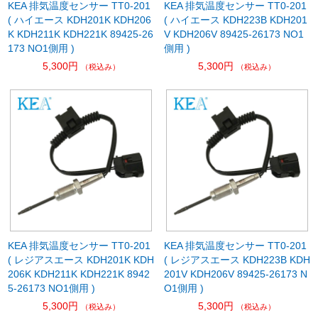
KEA 排気温度センサー TT0-201
KEA 排気温度センサー TT0-201
( ハイエース KDH201K KDH206
( ハイエース KDH223B KDH201
K KDH211K KDH221K 89425-26
V KDH206V 89425-26173 NO1
173 NO1側用 )
側用 )
5,300円
5,300円
（税込み）
（税込み）
KEA 排気温度センサー TT0-201
KEA 排気温度センサー TT0-201
( レジアスエース KDH201K KDH
( レジアスエース KDH223B KDH
206K KDH211K KDH221K 8942
201V KDH206V 89425-26173 N
5-26173 NO1側用 )
O1側用 )
5,300円
5,300円
（税込み）
（税込み）