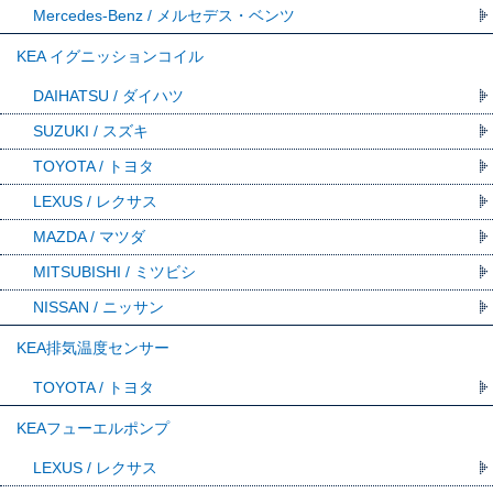
Mercedes-Benz / メルセデス・ベンツ
KEA イグニッションコイル
DAIHATSU / ダイハツ
SUZUKI / スズキ
TOYOTA / トヨタ
LEXUS / レクサス
MAZDA / マツダ
MITSUBISHI / ミツビシ
NISSAN / ニッサン
KEA排気温度センサー
TOYOTA / トヨタ
KEAフューエルポンプ
LEXUS / レクサス