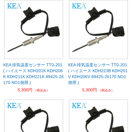
KEA 排気温度センサー TT0-201
KEA 排気温度センサー TT0-201
( ハイエース KDH201K KDH206
( ハイエース KDH223B KDH201
K KDH211K KDH221K 89425-26
V KDH206V 89425-26170 NO1
170 NO1側用 )
側用 )
5,300円
5,300円
（税込み）
（税込み）