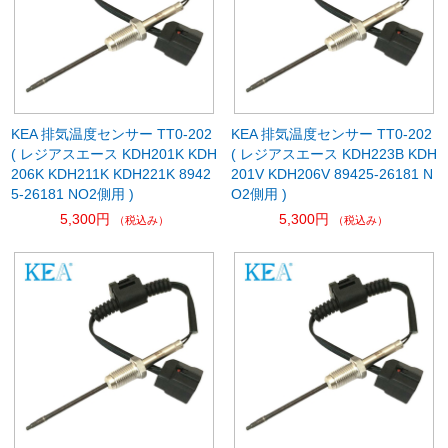
KEA 排気温度センサー TT0-202
KEA 排気温度センサー TT0-202
( レジアスエース KDH201K KDH
( レジアスエース KDH223B KDH
206K KDH211K KDH221K 8942
201V KDH206V 89425-26181 N
5-26181 NO2側用 )
O2側用 )
5,300円
5,300円
（税込み）
（税込み）