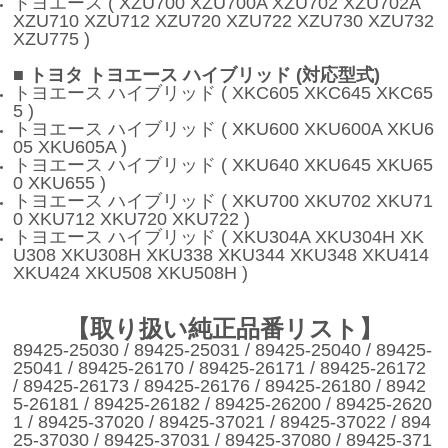
トヨエース ( XZU700 XZU700A XZU702 XZU702A
XZU710 XZU712 XZU720 XZU722 XZU730 XZU732
XZU775 )
■ トヨタ トヨエース ハイブリッド (対応型式)
トヨエース ハイブリッド ( XKC605 XKC645 XKC65
5 )
トヨエース ハイブリッド ( XKU600 XKU600A XKU6
05 XKU605A )
トヨエース ハイブリッド ( XKU640 XKU645 XKU65
0 XKU655 )
トヨエース ハイブリッド ( XKU700 XKU702 XKU71
0 XKU712 XKU720 XKU722 )
トヨエース ハイブリッド ( XKU304A XKU304H XK
U308 XKU308H XKU338 XKU344 XKU348 XKU414
XKU424 XKU508 XKU508H )
【取り扱い純正品番リスト】
89425-25030 / 89425-25031 / 89425-25040 / 89425-
25041 / 89425-26170 / 89425-26171 / 89425-26172
/ 89425-26173 / 89425-26176 / 89425-26180 / 8942
5-26181 / 89425-26182 / 89425-26200 / 89425-2620
1 / 89425-37020 / 89425-37021 / 89425-37022 / 894
25-37030 / 89425-37031 / 89425-37080 / 89425-371