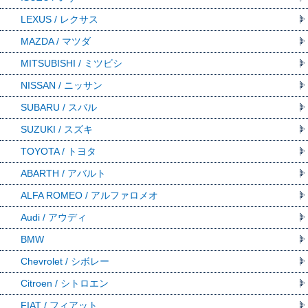
LEXUS / レクサス
MAZDA / マツダ
MITSUBISHI / ミツビシ
NISSAN / ニッサン
SUBARU / スバル
SUZUKI / スズキ
TOYOTA / トヨタ
ABARTH / アバルト
ALFA ROMEO / アルファロメオ
Audi / アウディ
BMW
Chevrolet / シボレー
Citroen / シトロエン
FIAT / フィアット