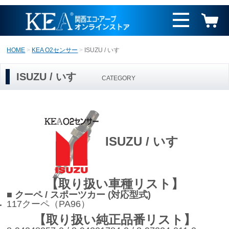
HOME
KEA O2センサー
ISUZU / いすゞ
ISUZU / いすゞ
CATEGORY
ISUZU / いすゞ
【取り扱い車種リスト】
■ クーペ / スポーツカー (対応型式)
117クーペ（PA96）
【取り扱い純正品番リスト】